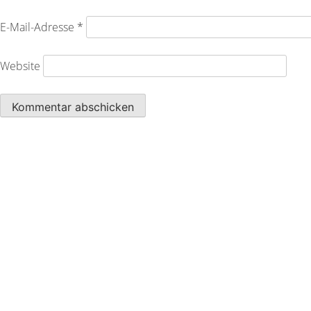
E-Mail-Adresse
*
Website
Kontakt
Telefon: 0341 / 225 20 80
WhatsApp
E-Mail:
info@leipziger-laufladen.de
Vor Ort
Brühl 33
04109 Leipzig