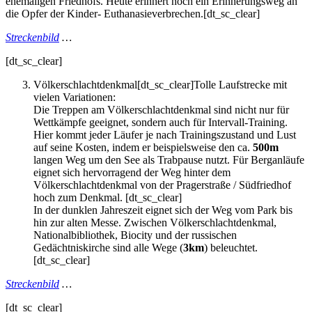
ehemaligen Friedhofs. Heute erinnert noch ein Erinnerungsweg an
die Opfer der Kinder- Euthanasieverbrechen.[dt_sc_clear]
Streckenbild
…
[dt_sc_clear]
Völkerschlachtdenkmal[dt_sc_clear]Tolle Laufstrecke mit
vielen Variationen:
Die Treppen am Völkerschlachtdenkmal sind nicht nur für
Wettkämpfe geeignet, sondern auch für Intervall-Training.
Hier kommt jeder Läufer je nach Trainingszustand und Lust
auf seine Kosten, indem er beispielsweise den ca.
500m
langen Weg um den See als Trabpause nutzt. Für Berganläufe
eignet sich hervorragend der Weg hinter dem
Völkerschlachtdenkmal von der Pragerstraße / Südfriedhof
hoch zum Denkmal. [dt_sc_clear]
In der dunklen Jahreszeit eignet sich der Weg vom Park bis
hin zur alten Messe. Zwischen Völkerschlachtdenkmal,
Nationalbibliothek, Biocity und der russischen
Gedächtniskirche sind alle Wege (
3km
) beleuchtet.
[dt_sc_clear]
Streckenbild
…
[dt_sc_clear]