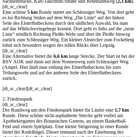
Sachsenbrücke, Karl-Tauchnitz-Straße und Rennbahnweg (
2,3 km
).
[dt_sc_clear]
Eine schöne
5 km
Runde startet am Schleusiger Weg. Von dort geht
es los Richtung Süden auf dem Weg „Die Linie“ auf der linken
Seite des Elsterflutbeckens durch den südlichen Auwald, bis man
auf das Wildschweingehege kommt. Dort geht es links auf die „neue
Linie“ nördlich Richtung Pleiße-Wehr und über die Pleiße hinweg
zurück zum Schleusiger Weg. Ein kleiner Abstecher zum Fockeberg
lohnt sich besonders wegen des tollen Blicks über Leipzig.
[dt_sc_clear]
Eine Alternative bietet die
6,6 km
lange Strecke. Der Start ist bei der
BSV AOK und dann auf dem Nonnenweg zum Schleusiger Weg
(Ampel. Hier läuft man entlang des Elsterflutbeckens bis zum
Teilungswehr und auf der anderen Seite des Elsterflutbeckens
zurück.
[dt_sc_clear][dt_sc_clear]
2. Friedenspark
[dt_sc_clear]
Der Rundweg um den Friedenspark bietet für Läufer eine
1,7 km
Runde. Diese schöne nicht-asphaltierte Strecke geht vorbei am
Apothekergarten des Botanischen Gartens, an einem Basketball-
Feld und einem Spielplatz. Eine kleine Steigerung in einer Runde
bietet der Rodelhügel. Dieser entstand nach der Einebnung des