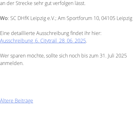
an der Strecke sehr gut verfolgen lässt.
Wo
: SC DHfK Leipzig e.V.; Am Sportforum 10, 04105 Leipzig
Eine detaillierte Ausschreibung findet ihr hier:
Ausschreibung_6. Citytrail_28_06_2025
.
Wer sparen möchte, sollte sich noch bis zum 31. Juli 2025
anmelden.
Hier Anmelden!
Beitragsnavigation
Ältere Beiträge
Kontakt
Telefon: 0341 / 225 20 80
WhatsApp