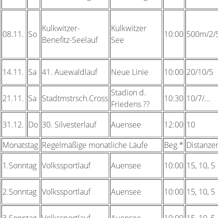
Kulkwitzer-
Kulkwitzer
08.11.
So
10:00
500m/2/
Benefitz-Seelauf
See
14.11.
Sa
41.
Auewaldlauf
Neue Linie
10:00
20/10/5
Stadion d.
21.11.
Sa
Stadtmstrsch.Cross
10:30
10/7/…
Friedens ??
31.12.
Do
30.
Silvesterlauf
Auensee
12:00
10
Monatstag
Regelmäßige monatliche Läufe
Beg.*
Distanze
1.Sonntag
Volkssportlauf
Auensee
10:00
15, 10, 5
2.Sonntag
Volkssportlauf
Auensee
10:00
15, 10, 5
3.Sonntag
Volkssportlauf
Auensee
10:00
15, 10, 5