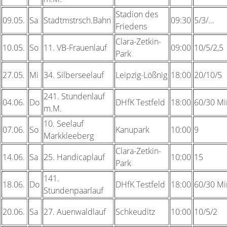
Stadion des
09.05.
Sa
Stadtmstrsch.Bahn
09:30
5/3/…
Friedens
Clara-Zetkin-
10.05.
So
11.
VB-Frauenlauf
09:00
10/5/2,5
Park
27.05.
Mi
34.
Silberseelauf
Leipzig-Lößnig
18:00
20/10/5
241.
Stundenlauf
04.06.
Do
DHfK Testfeld
18:00
60/30 Mi
m.M.
10.
Seelauf
07.06.
So
Kanupark
10:00
9
Markkleeberg
Clara-Zetkin-
14.06.
Sa
25.
Handicaplauf
10:00
15
Park
141.
18.06.
Do
DHfK Testfeld
18:00
60/30 Mi
Stundenpaarlauf
20.06.
Sa
27.
Auenwaldlauf
Schkeuditz
10:00
10/5/2