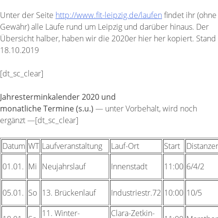
Unter der Seite
http://www.fit-leipzig.de/laufen
findet ihr (ohne
Gewähr) alle Läufe rund um Leipzig und darüber hinaus. Der
Übersicht halber, haben wir die 2020er hier her kopiert. Stand
18.10.2019
[dt_sc_clear]
Jahresterminkalender 2020 und
monatliche Termine (s.u.)
— unter Vorbehalt, wird noch
ergänzt —[dt_sc_clear]
Datum
WT
Laufveranstaltung
Lauf-Ort
Start
Distanze
01.01.
Mi
Neujahrslauf
Innenstadt
11:00
6/4/2
05.01.
So
13.
Brückenlauf
Industriestr.72
10:00
10/5
11.
Winter-
Clara-Zetkin-