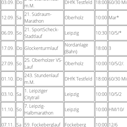
03.09.
Do
DHfK Testfeld
18:00
60/30 Mi
m.M.
21.
Südraum-
12.09.
Sa
Oberholz
10:00
Mar*
Marathon
21.
SportScheck-
06.09.
So
Leipzig
10:30
10/5/*
Stadtlauf
Nordanlage
17.09.
Do
Glockenturmlauf
18:00
3
(Bahn)
25.
Oberholzer VS-
27.09.
So
Oberholz
10:00
10/5/2/.
Lauf
243.
Stundenlauf
01.10.
Do
DHfK Testfeld
18:00
60/30 Mi
m.M.
1. Leipziger
03.10.
Sa
Leipzig
10:00
10/5/2
Citytrail
7.
Leipzig-
11.10.
So
Leipzig
10:00
HM/10/
Halbmarathon
07.11.
Sa
59.
Fockeberglauf
Fockeberg
10:00
12/6