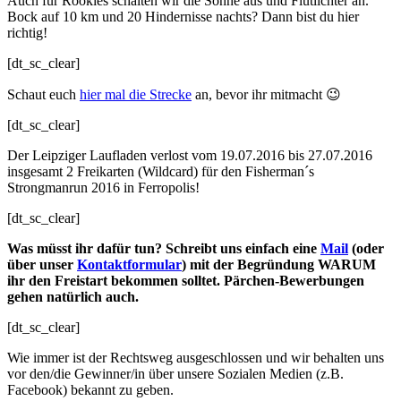
Auch für Rookies schalten wir die Sonne aus und Flutlichter an.
Bock auf 10 km und 20 Hindernisse nachts? Dann bist du hier
richtig!
[dt_sc_clear]
Schaut euch
hier mal die Strecke
an, bevor ihr mitmacht 😉
[dt_sc_clear]
Der Leipziger Laufladen verlost vom 19.07.2016 bis 27.07.2016
insgesamt 2 Freikarten (Wildcard) für den Fisherman´s
Strongmanrun 2016 in Ferropolis!
[dt_sc_clear]
Was müsst ihr dafür tun? Schreibt uns einfach eine
Mail
(oder
über unser
Kontaktformular
) mit der Begründung WARUM
ihr den Freistart bekommen solltet. Pärchen-Bewerbungen
gehen natürlich auch.
[dt_sc_clear]
Wie immer ist der Rechtsweg ausgeschlossen und wir behalten uns
vor den/die Gewinner/in über unsere Sozialen Medien (z.B.
Facebook) bekannt zu geben.