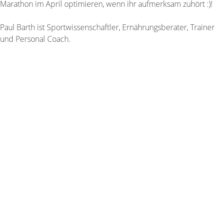
Marathon im April optimieren, wenn ihr aufmerksam zuhört :)!
Paul Barth ist Sportwissenschaftler, Ernährungsberater, Trainer
und Personal Coach.
Hier anmelden
Hier anmelden
Kontakt
Telefon: 0341 / 225 20 80
WhatsApp
E-Mail:
info@leipziger-laufladen.de
Vor Ort
Brühl 33
04109 Leipzig