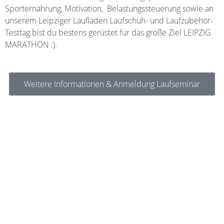
Sporternährung, Motivation, Belastungssteuerung sowie an
unserem Leipziger Laufladen Laufschuh- und Laufzubehör-
Testtag bist du bestens gerüstet für das große Ziel LEIPZIG
MARATHON :).
Weitere Informationen & Anmeldung Laufseminar
Kontakt
Telefon: 0341 / 225 20 80
WhatsApp
E-Mail:
info@leipziger-laufladen.de
Vor Ort
Brühl 33